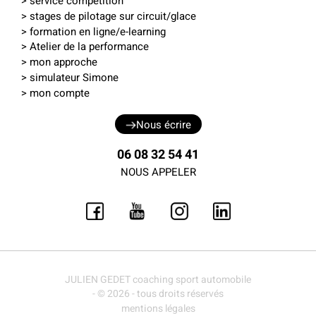
>
service compétition
>
stages de pilotage sur circuit
/
glace
>
formation en ligne
/
e-learning
> Atelier de la performance
> mon approche
>
simulateur Simone
>
mon compte
Nous écrire
06 08 32 54 41
NOUS APPELER
JULIEN GEDET coaching sport automobile
- © 2026 - tous droits réservés
mentions légales