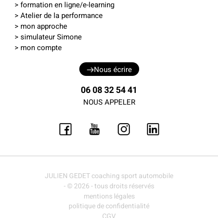
>
formation en ligne
/
e-learning
> Atelier de la performance
> mon approche
>
simulateur Simone
>
mon compte
Nous écrire
06 08 32 54 41
NOUS APPELER
JULIEN GEDET coaching sport automobile
- © 2026 - tous droits réservés
mentions légales
politique de confidentialité
CGV