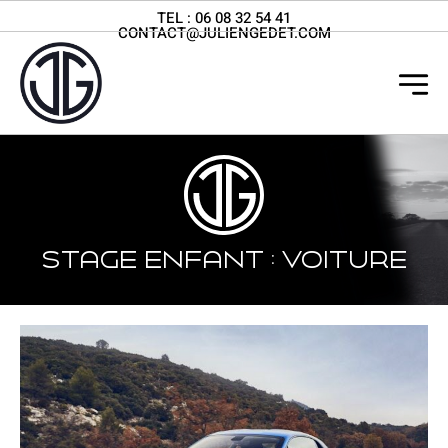
TEL :
06 08 32 54 41
CONTACT@JULIENGEDET.COM
Stage enfant : voiture