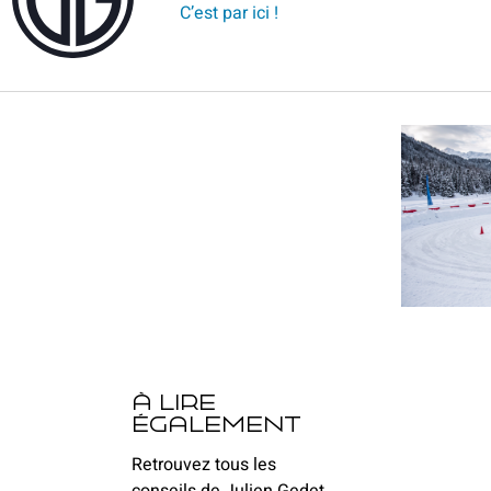
C’est par ici !
à lire
également
Retrouvez tous les