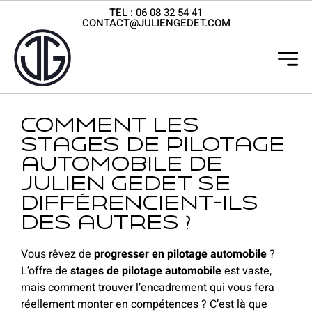
TEL :
06 08 32 54 41
CONTACT@JULIENGEDET.COM
Comment les
stages de pilotage
automobile de
Julien Gedet se
différencient-ils
des autres ?
Vous rêvez de
progresser en pilotage automobile
?
L’offre de
stages de pilotage automobile
est vaste,
mais comment trouver l’encadrement qui vous fera
réellement monter en compétences ? C’est là que