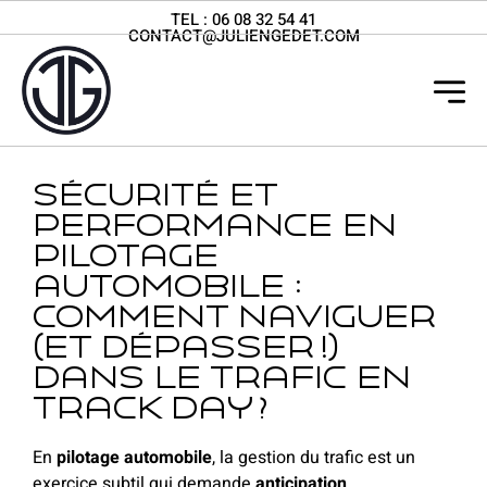
TEL :
06 08 32 54 41
CONTACT@JULIENGEDET.COM
Sécurité et
performance en
pilotage
automobile :
comment naviguer
(et dépasser !)
dans le trafic en
Track day ?
En
pilotage automobile
, la gestion du trafic est un
exercice subtil qui demande
anticipation,