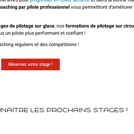
mmersives pour
progresser en toute sécurité
et dans la bonne hu
coaching par pilote professionnel
vous permettront d’améliorer
ages de pilotage sur glace
, nos
formations de pilotage sur circu
s un pilote plus performant et confiant !
aching réguliers et des compétitions !
Réservez votre stage !
naitre les prochains stages ?