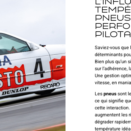
L’infl
tempé
pneus
perfo
pilot
Saviez-vous que l
déterminants pou
Bien plus qu’un s
sur l’adhérence, l
Une gestion opti
vitesse, en maniab
Les
pneus
sont le
ce qui signifie q
cette interaction.
augmentent les r
dégrader rapideme
température idéal