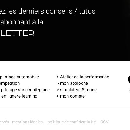
z les derniers conseils / tutos
 abonnant à la
letter
pilotage automobile
> Atelier de la performance
ompétition
> mon approche
pilotage sur circuit
/
glace
>
simulateur Simone
 en ligne
/
e-learning
>
mon compte
servés
mentions légales
politique de confidentialité
CGV