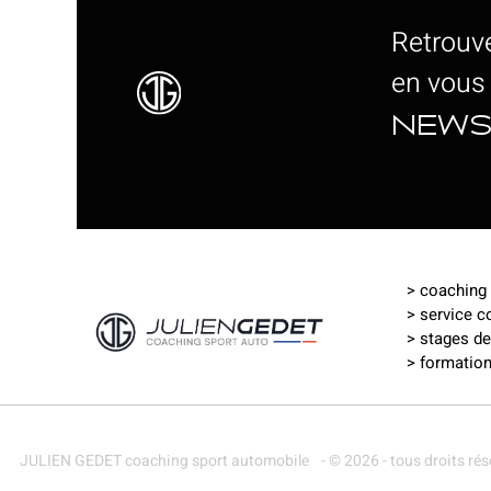
Retrouve
en vous
news
>
coaching 
>
service c
>
stages de 
>
formation
JULIEN GEDET coaching sport automobile
- © 2026 - tous droits ré